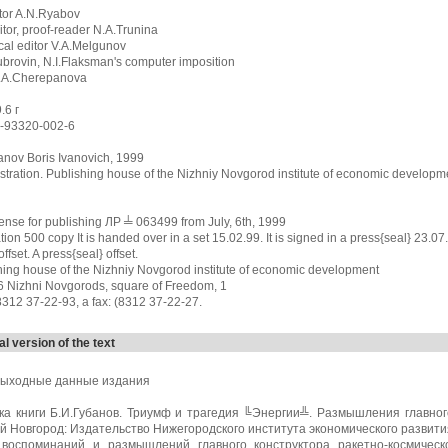
itor A.N.Ryabov
itor, proof-reader N.A.Trunina
cal editor V.A.Melgunov
brovin, N.I.Flaksman's computer imposition
 T.A.Cherepanova
.6 г
-93320-002-6
nov Boris Ivanovich, 1999
stration. Publishing house of the Nizhniy Novgorod institute of economic developm
cense for publishing ЛР ╧ 063499 from July, 6th, 1999
tion 500 copy It is handed over in a set 15.02.99. It is signed in a press{seal} 23.07
ffset. A press{seal} offset.
hing house of the Nizhniy Novgorod institute of economic development
 Nizhni Novgorods, square of Freedom, 1
(8312 37-22-93, a fax: (8312 37-22-27.
al version of the text
ыходные данные издания
а книги Б.И.Губанов. Триумф и трагедия ╚Энергии╩. Размышления главного 
 Новгород: Издательство Нижегородского института экономического развития. 
 воспоминаний и размышлений главного конструктора ракетно-космичес