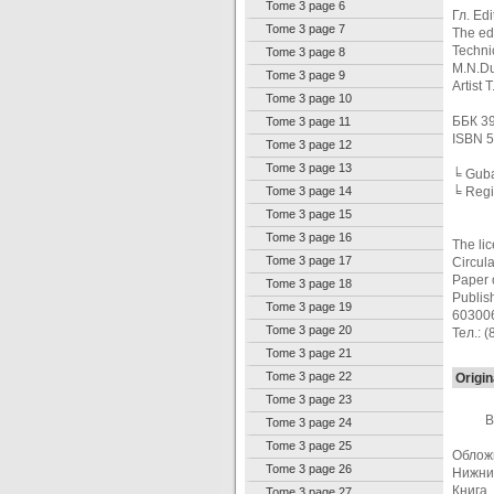
Tome 3 page 6
Гл. Ed
Tome 3 page 7
The ed
Techni
Tome 3 page 8
M.N.Du
Tome 3 page 9
Artist
Tome 3 page 10
ББК 39
Tome 3 page 11
ISBN 5
Tome 3 page 12
Tome 3 page 13
╘ Guba
Tome 3 page 14
╘ Regi
Tome 3 page 15
Tome 3 page 16
The li
Tome 3 page 17
Circula
Paper o
Tome 3 page 18
Publis
Tome 3 page 19
603006
Tome 3 page 20
Тел.: 
Tome 3 page 21
Tome 3 page 22
Origin
Tome 3 page 23
В
Tome 3 page 24
Tome 3 page 25
Обложк
Tome 3 page 26
Нижний
Книга
Tome 3 page 27