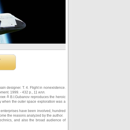
,
n designer. Т. 4. Flight in nonexistence.
ment. 1999. - 432 p., 11 илл.
ргия ╩ B.I.Gubanov reproduces the heroic
y when the outer space exploration was a
 enterprises have been involved, hundred
 some the reasons analyzed by the author.
 technics, and also the broad audience of