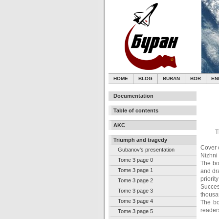
HOME
BLOG
BURAN
BOR
EN
Documentation
Table of contents
AKC
T
Triumph and tragedy
Cover 
Gubanov's presentation
Nizhni
Tome 3 page 0
The bo
Tome 3 page 1
and dr
priority
Tome 3 page 2
Succes
Tome 3 page 3
thousan
Tome 3 page 4
The bo
readers
Tome 3 page 5