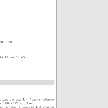
ent, 1999
.99. A format 60х90/8.
конструктора. Т. 4. Полет в небытие.
1999. - 432 стр., 11 илл.
кой системы ╚Энергия╩ Б.И.Губанова