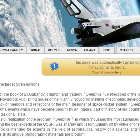
ERGIA FAMILLY
SPIRAL
POLYUS
MRIYA
ATLANT
DOC.
OTHERS
This page was automatically translated
it may contains errors.
Original version
here
.
he target given editions
of the book of B.I.Gubanov. Triumph and tragedy ╚Энергии ╩. Reflections of the mai
 Novgorod: Publishing house of the Nizhniy Novgorod institute of economic develop
ok of memoirs and reflections of the main designer of space-rocket system ╚Эне
ama events which have become{begun} by an integral part of history of our countr
 task of all state.
sful realization of the program ╚Энергия ╩ in which thousand the most advanced
d the best experts of the USSR, was sharply and is torn unfairly off by virtue of of
ok is intended for experts in the field of astronautics, history of a science and
. In its unique photographic materials are brought.