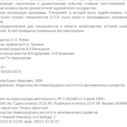
оизводит героические и драматические события, ставшие неотъемлемой 
ие космоса было приоритетной задачей всего государства.
ная реализация программы ╚Энергия╩, в которой были задействованы т
 тысяч лучших специалистов СССР, была резко и неоправданно оборвана
ом.
 предназначена для специалистов в области космонавтики, истории наук
елей. В ней приведены уникальные фотоматериалы.
дактор А. Н. Рябов
ор, корректор Н.А. Трунина
еский редактор В.А.Мельгунов
ютерная верстка М.Н.Дубровин, Н.И.Флаксман
ник Т.А.Черепанова
.6 г
-93320-002-6
нов Борис Иванович, 1999
мление. Издательство Нижегородского института экономического развития,
ия на издательскую деятельность ЛР ╧ 063499 от 6 июля 1999 г.
500 экз. Сдано в набор 15.02.99. Подписано в печать 23.07.99. Формат 60х90/
а офсетная. Печать офсетная.
льство Нижегородского института экономического развития
6 Нижний Новгород, пл.Свободы, 1
(8312) 37-22-93, факс: (8312) 37-22-27.