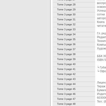
воспр
Tome 3 page 28
освоен
Tome 3 page 29
Успеш
сотни
Tome 3 page 30
автор
Tome 3 page 31
Книга
Tome 3 page 32
читат
Tome 3 page 33
Гл. ре
Tome 3 page 34
Редакт
Tome 3 page 35
Технич
Tome 3 page 36
Компь
Худож
Tome 3 page 37
Tome 3 page 38
ББК 39
Tome 3 page 39
ISBN 5
Tome 3 page 40
╘ Губа
Tome 3 page 41
╘ Офор
Tome 3 page 42
Tome 3 page 43
Лиценз
Tome 3 page 44
Тираж 
Tome 3 page 45
Бумаг
Издате
Tome 3 page 46
60300
Tome 3 page 47
Тел.: 
Tome 3 page 48