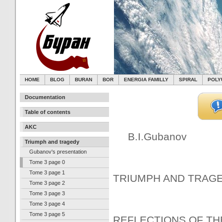
HOME
BLOG
BURAN
BOR
ENERGIA FAMILLY
SPIRAL
POLY
Documentation
Table of contents
AKC
B.I.Gubanov
Triumph and tragedy
Gubanov's presentation
Tome 3 page 0
Tome 3 page 1
TRIUMPH AND TRAGE
Tome 3 page 2
Tome 3 page 3
Tome 3 page 4
Tome 3 page 5
REFLECTIONS OF TH