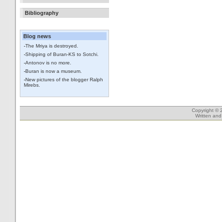
Bibliography
Blog news
-
The Mriya is destroyed.
-
Shipping of Buran-KS to Sotchi.
-
Antonov is no more.
-
Buran is now a museum.
-
New pictures of the blogger Ralph
Mirebs.
Copyright © 
Written an