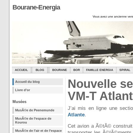
Bourane-Energia
Vous avez une ancienne vers
ACCUEIL
BLOG
BOURANE
BOR
FAMILLE ENERGIA
SPIRAL
Nouvelle se
Accueil du blog
Livre d’or
VM-T Atlan
Musées
J’ai mis en ligne une secti
MusÃ©e de Peenemunde
Atlante
.
MusÃ©e de l’espace de
Kourou
Cet avion a Ã©tÃ© construit
MusÃ©e de l’air et de l’espace
transporter les Ã©lÃ©ments 