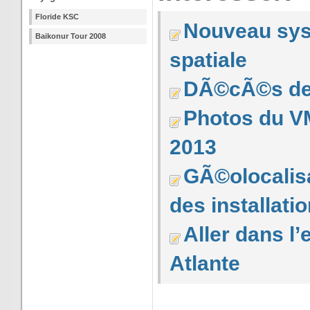
Floride KSC
Nouveau sys
Baikonur Tour 2008
spatiale
DÃ©cÃ©s de 
Photos du V
2013
GÃ©olocalisa
des installat
Aller dans l
Atlante