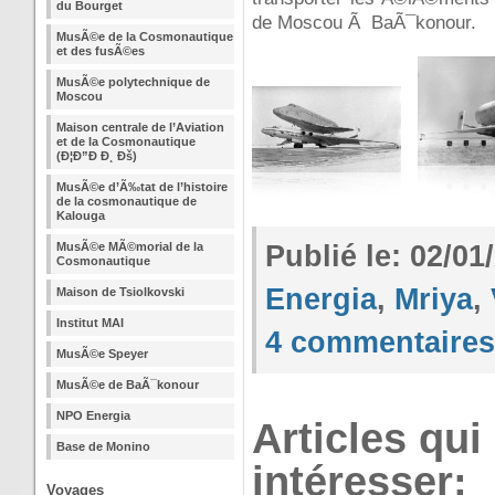
du Bourget
de Moscou Ã BaÃ¯konour.
MusÃ©e de la Cosmonautique
et des fusÃ©es
MusÃ©e polytechnique de
Moscou
Maison centrale de l’Aviation
et de la Cosmonautique
(Ð¦Ð”Ð Ð¸ Ðš)
MusÃ©e d’Ã‰tat de l’histoire
de la cosmonautique de
Kalouga
MusÃ©e MÃ©morial de la
Publié le: 02/0
Cosmonautique
Energia
,
Mriya
,
Maison de Tsiolkovski
Institut MAI
4 commentaires
MusÃ©e Speyer
MusÃ©e de BaÃ¯konour
NPO Energia
Articles qui
Base de Monino
intéresser:
Voyages