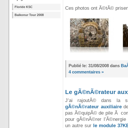
Floride KSC
Ces photos ont Ã©tÃ© prisen
Baikonur Tour 2008
Publié le: 31/08/2008 dans
Ba
4 commentaires »
Le gÃ©nÃ©rateur auxi
J’ai rajoutÃ© dans la 
gÃ©nÃ©rateur auxiliaire
de
pas Ã©quipÃ© de pile Ã combu
pour gÃ©nÃ©rer l’Ã©nergie 
un autre sur
le module 37K