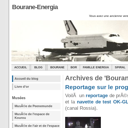
Bourane-Energia
Vous avez une ancienne vers
ACCUEIL
BLOG
BOURANE
BOR
FAMILLE ENERGIA
SPIRAL
Archives de 'Bouran
Accueil du blog
Reportage sur le pr
Livre d’or
VoilÃ un
reportage
de prÃ©s
Musées
et la
navette de test OK-GL
MusÃ©e de Peenemunde
(canal Rossia).
MusÃ©e de l’espace de
Kourou
MusÃ©e de l’air et de l’espace