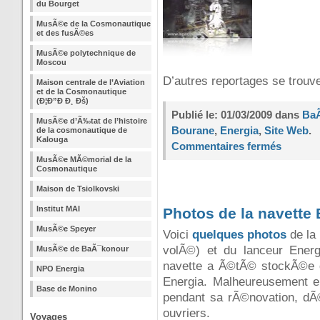
du Bourget
MusÃ©e de la Cosmonautique
et des fusÃ©es
MusÃ©e polytechnique de
Moscou
D’autres reportages se trouv
Maison centrale de l’Aviation
et de la Cosmonautique
(Ð¦Ð”Ð Ð¸ Ðš)
Publié le: 01/03/2009 dans
Ba
MusÃ©e d’Ã‰tat de l’histoire
Bourane
,
Energia
,
Site Web
.
de la cosmonautique de
Kalouga
Commentaires fermés
MusÃ©e MÃ©morial de la
Cosmonautique
Maison de Tsiolkovski
Institut MAI
Photos de la navette 
MusÃ©e Speyer
Voici
quelques photos
de la 
volÃ©) et du lanceur Energi
MusÃ©e de BaÃ¯konour
navette a Ã©tÃ© stockÃ©e 
NPO Energia
Energia. Malheureusement 
Base de Monino
pendant sa rÃ©novation, dÃ©t
ouvriers.
Voyages