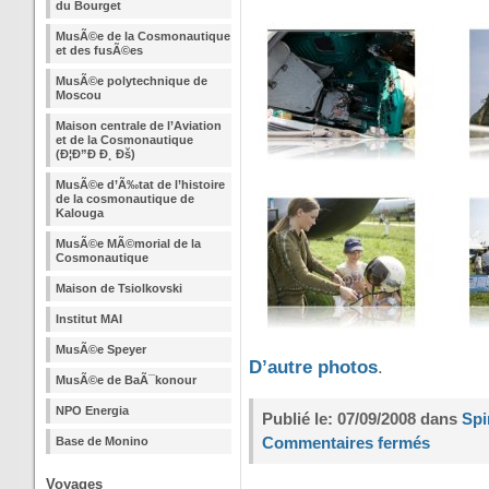
du Bourget
MusÃ©e de la Cosmonautique
et des fusÃ©es
MusÃ©e polytechnique de
Moscou
Maison centrale de l’Aviation
et de la Cosmonautique
(Ð¦Ð”Ð Ð¸ Ðš)
MusÃ©e d’Ã‰tat de l’histoire
de la cosmonautique de
Kalouga
MusÃ©e MÃ©morial de la
Cosmonautique
Maison de Tsiolkovski
Institut MAI
MusÃ©e Speyer
D’autre photos
.
MusÃ©e de BaÃ¯konour
NPO Energia
Publié le: 07/09/2008 dans
Spi
Commentaires fermés
Base de Monino
Voyages