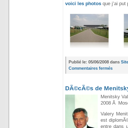
voici les photos
que j’ai put
Publié le: 05/06/2008 dans
Sit
Commentaires fermés
DÃ©cÃ©s de Menitsky
Menitsky Va
2008 Ã Mos
Valery Menit
est diplomÃ©
entre dans u