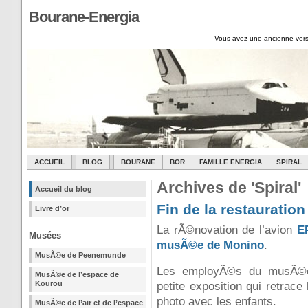
Bourane-Energia
Vous avez une ancienne vers
ACCUEIL
BLOG
BOURANE
BOR
FAMILLE ENERGIA
SPIRAL
Archives de 'Spiral'
Accueil du blog
Fin de la restauratio
Livre d’or
La rÃ©novation de l’avion
E
Musées
musÃ©e de Monino
.
MusÃ©e de Peenemunde
Les employÃ©s du musÃ©e a
MusÃ©e de l’espace de
Kourou
petite exposition qui retrace
photo avec les enfants.
MusÃ©e de l’air et de l’espace