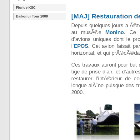
Floride KSC
[MAJ] Restauration d
Baikonur Tour 2008
Depuis quelques jours a Ã©tÃ
au musÃ©e
Monino
. Ce 
d’avions uniques dont le pro
l’
EPOS
. Cet avion faisait pa
horizontal, et qui prÃ©cÃ©da 
Ces travaux auront pour but d
tige de prise d’air, et d’a
restaurer l’intÃ©rieur de co
longue alÃ¨ne puisque des
2000.