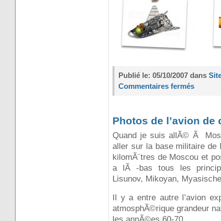
Publié le: 05/10/2007 dans
Sit
Commentaires fermés
Photos de l’avion de
Quand je suis allÃ© Ã Mosco
aller sur la base militaire 
kilomÃ¨tres de Moscou et po
a lÃ -bas tous les princi
Lisunov, Mikoyan, Myasisch
Il y a entre autre l’avion 
atmosphÃ©rique grandeur natur
les annÃ©es 60-70.