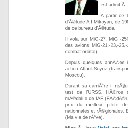
est admit Ã l
A partir de 
d’Ã©tude A.I.Mikoyan, de 198
de ce bureau d’Ã©tude.
Il vola sur MiG-27, MiG -2
des avions MiG-21,-23,-25,-
combat orbital).
Depuis quelques annÃ©es i
action Atlant-Soyuz (transpo
Moscou).
Durant sa carriÃ¨re il reÃ§u
test de l’URSS, HÃ©ros d
mÃ©daille de IAF (FÃ©dÃ©rati
prix du meilleur pilote d
nationnales et rÃ©gionales. En
(Ma vie de rÃªve).