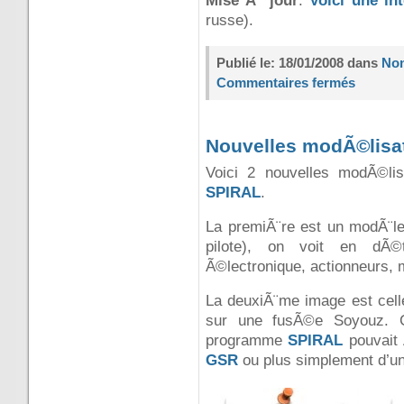
Mise Ã jour
:
Voici une in
russe).
Publié le: 18/01/2008 dans
Non
Commentaires fermés
Nouvelles modÃ©lisa
Voici 2 nouvelles modÃ©li
SPIRAL
.
La premiÃ¨re est un modÃ¨l
pilote), on voit en dÃ©t
Ã©lectronique, actionneurs, 
La deuxiÃ¨me image est cell
sur une fusÃ©e Soyouz. Ce
programme
SPIRAL
pouvait 
GSR
ou plus simplement d’u