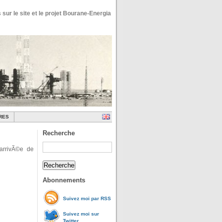
 sur le site et le projet Bourane-Energia
RES
Recherche
’arrivÃ©e de
Abonnements
Suivez moi par RSS
Suivez moi sur
Twitter