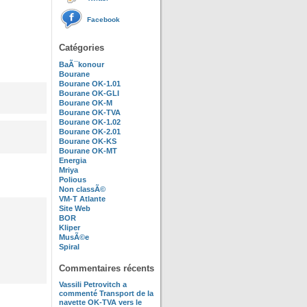
Facebook
Catégories
BaÃ¯konour
Bourane
Bourane OK-1.01
Bourane OK-GLI
Bourane OK-M
Bourane OK-TVA
Bourane OK-1.02
Bourane OK-2.01
Bourane OK-KS
Bourane OK-MT
Energia
Mriya
Polious
Non classÃ©
VM-T Atlante
Site Web
BOR
Kliper
MusÃ©e
Spiral
Commentaires récents
Vassili Petrovitch
a
commenté
Transport de la
navette OK-TVA vers le