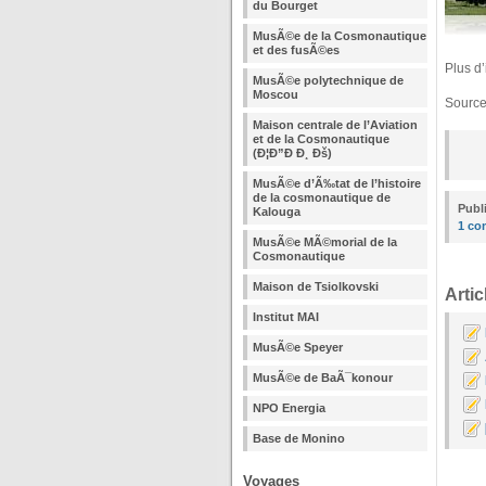
du Bourget
MusÃ©e de la Cosmonautique
et des fusÃ©es
Plus d
MusÃ©e polytechnique de
Moscou
Sourc
Maison centrale de l’Aviation
et de la Cosmonautique
(Ð¦Ð”Ð Ð¸ Ðš)
MusÃ©e d’Ã‰tat de l’histoire
de la cosmonautique de
Publ
Kalouga
1 co
MusÃ©e MÃ©morial de la
Cosmonautique
Maison de Tsiolkovski
Artic
Institut MAI
MusÃ©e Speyer
MusÃ©e de BaÃ¯konour
NPO Energia
Base de Monino
Voyages