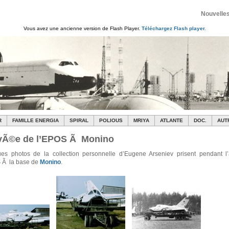
Nouvelles
Vous avez une ancienne version de Flash Player.
Téléchargez Flash player.
R
FAMILLE ENERGIA
SPIRAL
POLIOUS
MRIYA
ATLANTE
DOC.
AUT
ivÃ©e de l’EPOS Ã Monino
es photos de la collection personnelle d’Eugene Arseniev prisent pendant l
S
Ã la base de
Monino
.