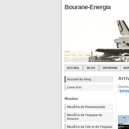
Bourane-Energia
ACCUEIL
BLOG
BOURANE
BO
Arr
Accueil du blog
Quelqu
Livre d’or
l’
EPO
Musées
MusÃ©e de Peenemunde
MusÃ©e de l’espace de
Kourou
MusÃ©e de l’air et de l’espace