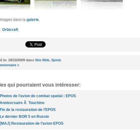
’images dans la
galerie
.
e:
Orbicraft
.
ié le: 18/10/2009 dans
Site Web
,
Spiral
.
mmentaire »
les qui pourraient vous intéresser:
Photos de l’avion de combat spatial : EPOS
Anniversaire Ã Touchino
Fin de la restauration de l’EPOS
Le dernier BOR 5 en Russie
[MAJ] Restauration de l’avion EPOS