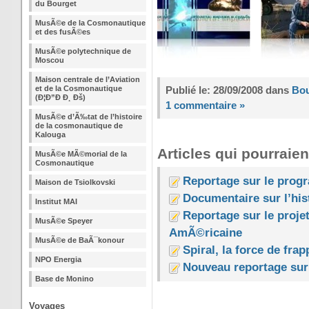
du Bourget
MusÃ©e de la Cosmonautique
et des fusÃ©es
MusÃ©e polytechnique de
Moscou
Maison centrale de l’Aviation
et de la Cosmonautique
Publié le: 28/09/2008 dans
Bo
(Ð¦Ð”Ð Ð¸ Ðš)
1 commentaire »
MusÃ©e d’Ã‰tat de l’histoire
de la cosmonautique de
Kalouga
Articles qui pourraien
MusÃ©e MÃ©morial de la
Cosmonautique
Reportage sur le pro
Maison de Tsiolkovski
Documentaire sur l’his
Institut MAI
Reportage sur le proj
MusÃ©e Speyer
AmÃ©ricaine
MusÃ©e de BaÃ¯konour
Spiral, la force de frap
NPO Energia
Nouveau reportage sur
Base de Monino
Voyages