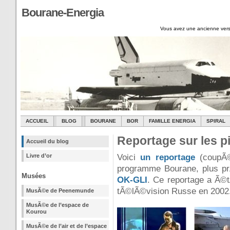
Bourane-Energia
Vous avez une ancienne vers
ACCUEIL
BLOG
BOURANE
BOR
FAMILLE ENERGIA
SPIRAL
Reportage sur les pi
Accueil du blog
Livre d’or
Voici
un reportage
(coupÃ© 
programme Bourane, plus p
Musées
OK-GLI
. Ce reportage a Ã©t
tÃ©lÃ©vision Russe en 2002
MusÃ©e de Peenemunde
MusÃ©e de l’espace de
Kourou
MusÃ©e de l’air et de l’espace